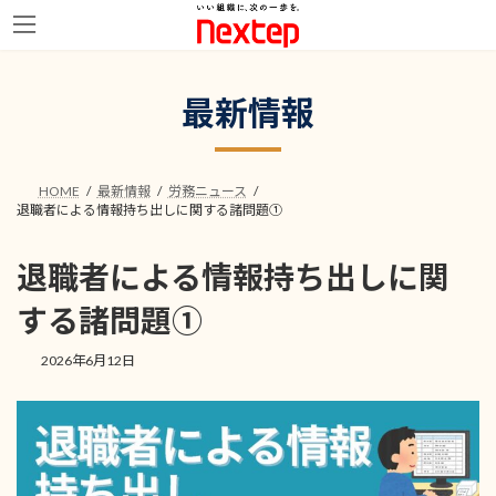
コ
ナ
ン
ビ
最新情報
テ
ゲ
ン
ー
ツ
シ
へ
ョ
HOME
最新情報
労務ニュース
ス
ン
退職者による情報持ち出しに関する諸問題①
キ
に
ッ
移
プ
動
退職者による情報持ち出しに関
する諸問題①
2026年6月12日