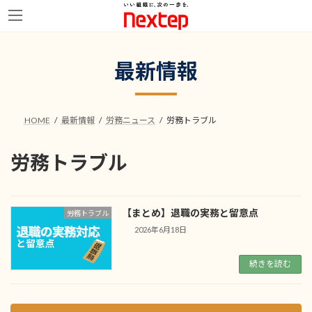
コ
ナ
ン
ビ
最新情報
テ
ゲ
ン
ー
ツ
シ
へ
ョ
HOME
最新情報
労務ニュース
労務トラブル
ス
ン
キ
に
ッ
移
労務トラブル
プ
動
【まとめ】退職の実務と留意点
労務トラブル
2026年6月18日
続きを読む