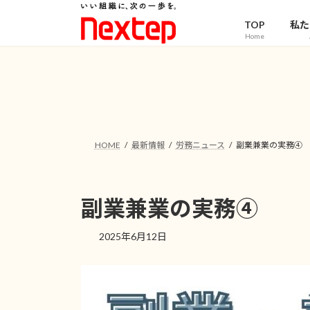
コ
ナ
ン
ビ
TOP
私た
Home
テ
ゲ
ン
ー
ツ
シ
へ
ョ
ス
ン
キ
に
ッ
移
HOME
最新情報
労務ニュース
副業兼業の実務④
プ
動
副業兼業の実務④
2025年6月12日