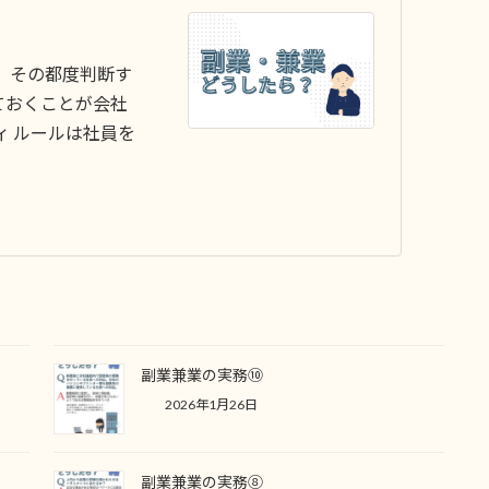
、その都度判断す
ておくことが会社
ィ ルールは社員を
副業兼業の実務⑩
2026年1月26日
副業兼業の実務⑧