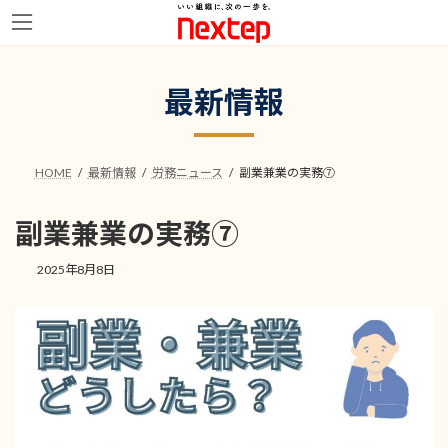
コ
ナ
ン
ビ
最新情報
テ
ゲ
ン
ー
ツ
シ
へ
ョ
HOME
最新情報
労務ニュース
副業兼業の実務⑦
ス
ン
キ
に
ッ
移
副業兼業の実務⑦
プ
動
2025年8月8日