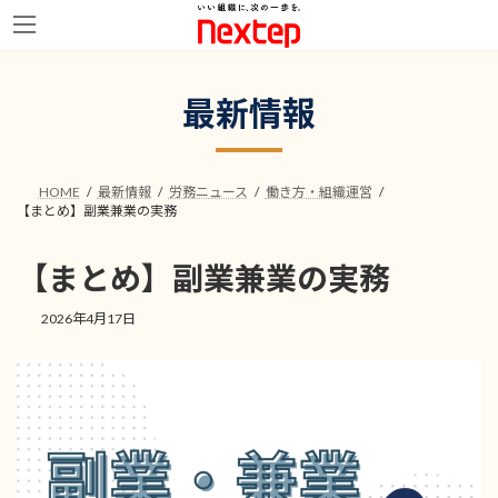
コ
ナ
ン
ビ
最新情報
テ
ゲ
ン
ー
ツ
シ
へ
ョ
HOME
最新情報
労務ニュース
働き方・組織運営
ス
ン
【まとめ】副業兼業の実務
キ
に
ッ
移
プ
動
【まとめ】副業兼業の実務
2026年4月17日