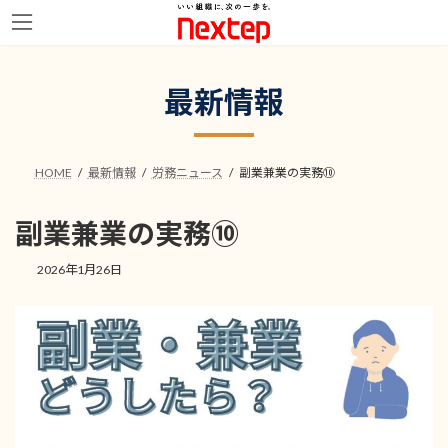
コ
ナ
ン
ビ
最新情報
テ
ゲ
ン
ー
ツ
シ
へ
ョ
HOME
最新情報
労務ニュース
副業兼業の実務⑩
ス
ン
キ
に
ッ
移
副業兼業の実務⑩
プ
動
2026年1月26日