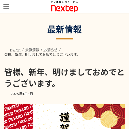
コ
ナ
ン
ビ
最新情報
テ
ゲ
ン
ー
ツ
シ
へ
ョ
HOME
最新情報
お知らせ
ス
ン
皆様、新年、明けましておめでとうございます。
キ
に
ッ
移
プ
動
皆様、新年、明けましておめでと
うございます。
2026年1月1日