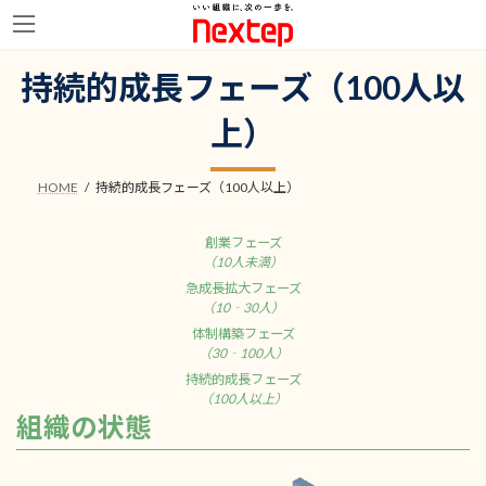
コ
ナ
持続的成長フェーズ（100人以
ン
ビ
テ
ゲ
上）
ン
ー
ツ
シ
へ
ョ
HOME
持続的成長フェーズ（100人以上）
ス
ン
キ
に
ッ
移
創業フェーズ
プ
動
（10人未満）
急成長拡大フェーズ
（10‐30人）
体制構築フェーズ
（30‐100人）
持続的成長フェーズ
（100人以上）
組織の状態